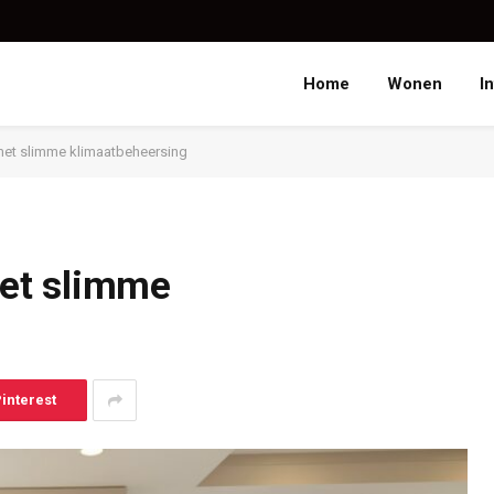
Home
Wonen
I
et slimme klimaatbeheersing
et slimme
interest