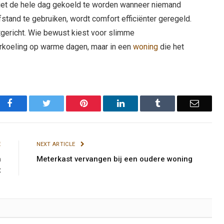
niet de hele dag gekoeld te worden wanneer niemand
fstand te gebruiken, wordt comfort efficiënter geregeld.
gericht. Wie bewust kiest voor slimme
verkoeling op warme dagen, maar in een
woning
die het
Facebook
Twitter
Pinterest
LinkedIn
Tumblr
Email
E
NEXT ARTICLE
n
Meterkast vervangen bij een oudere woning
t