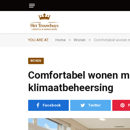
»
»
YOU ARE AT:
Home
Wonen
Comfortabel wonen m
WONEN
Comfortabel wonen m
klimaatbeheersing
Facebook
Twitter
P