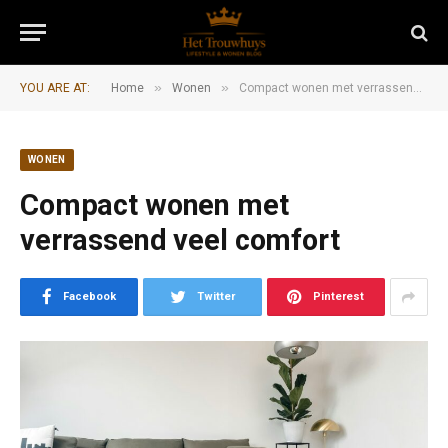
»
»
YOU ARE AT:
Home
Wonen
Compact wonen met verrassend veel comfort
WONEN
Compact wonen met
verrassend veel comfort
Facebook
Twitter
Pinterest