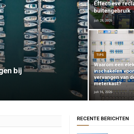
Effectieve rec
buitengebruik
juli 28, 2026
TIPS
Waarom een elek
gen bij
inschakelen voor
vervangen van d
meterkast?
juli 16, 2026
RECENTE BERICHTEN