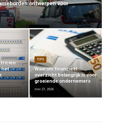
lameborden ontwerpen voor
TIPS
tricien
 het
Waarom financieel
e
overzicht belangrijk is voor
groeiende ondernemers
mei 27, 2026