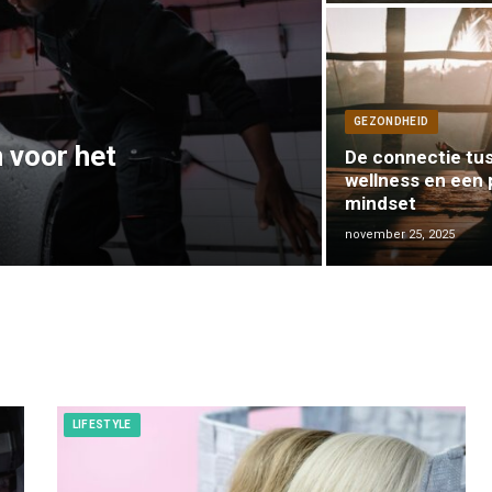
GEZONDHEID
 voor het
De connectie tu
wellness en een 
mindset
november 25, 2025
LIFESTYLE