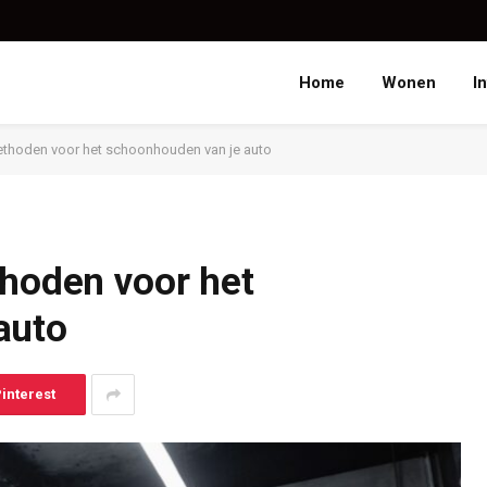
Home
Wonen
I
methoden voor het schoonhouden van je auto
thoden voor het
auto
interest