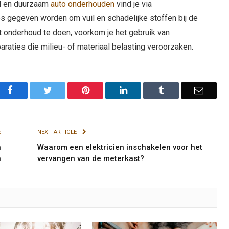
rd en duurzaam
auto onderhouden
vind je via
ps gegeven worden om vuil en schadelijke stoffen bij de
t onderhoud te doen, voorkom je het gebruik van
aties die milieu- of materiaal belasting veroorzaken.
Facebook
Twitter
Pinterest
LinkedIn
Tumblr
Email
E
NEXT ARTICLE
n
Waarom een elektricien inschakelen voor het
n
vervangen van de meterkast?