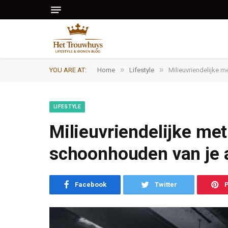
»
»
YOU ARE AT:
Home
Lifestyle
Milieuvriendelijke 
LIFESTYLE
Milieuvriendelijke me
schoonhouden van je 
Facebook
Twitter
P