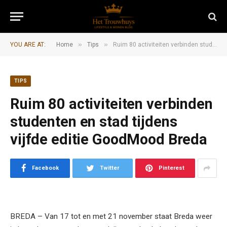
»
»
YOU ARE AT:
Home
Tips
Ruim 80 activiteiten verbinden studenten en stad tijdens vijfde editie GoodMood Breda
TIPS
Ruim 80 activiteiten verbinden
studenten en stad tijdens
vijfde editie GoodMood Breda
Facebook
Twitter
Pinterest
BREDA – Van 17 tot en met 21 november staat Breda weer