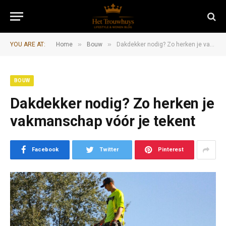
»
»
YOU ARE AT:
Home
Bouw
Dakdekker nodig? Zo herken je vakmanschap vóór je tekent
BOUW
Dakdekker nodig? Zo herken je
vakmanschap vóór je tekent
Facebook
Twitter
Pinterest