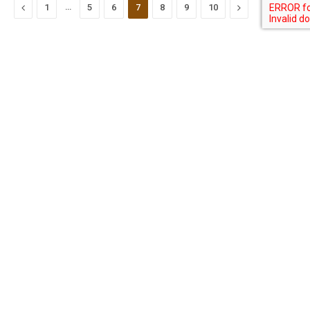
Previous
…
Next
1
5
6
7
8
9
10
RECENTE BERICHTEN
Wat u moet weten over de beste locaties
voor een vakantiewoning
augustus 5, 2026
Betrouwbaar nieuws over bouwen en wonen
in Nederland
augustus 5, 2026
Voordelen van een betrouwbare express
transportdienst
augustus 4, 2026